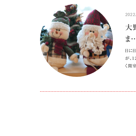
2022
大
ま
日に
が、1
く開室