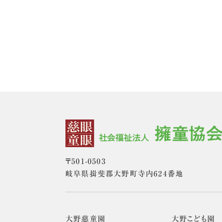
〒501-0503
岐阜県揖斐郡大野町寺内624番地
大野慈童園
大野こども園