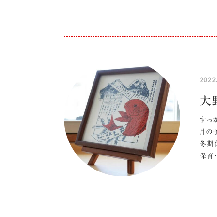
2022
大
すっ
月の予
冬期
保育