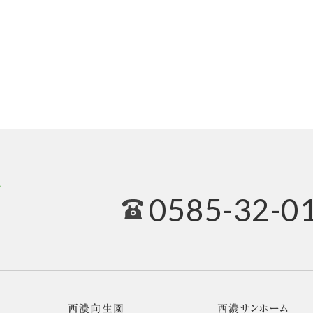
0585-32-0
西濃向生園
西濃サンホーム