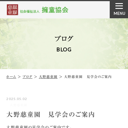
ブログ
BLOG
ホーム
＞
ブログ
＞
大野慈童園
＞
大野慈童園 見学会のご案内
2025.05.02
大野慈童園
大野慈童園 見学会のご案内
大野慈童園の見学会のご案内です。